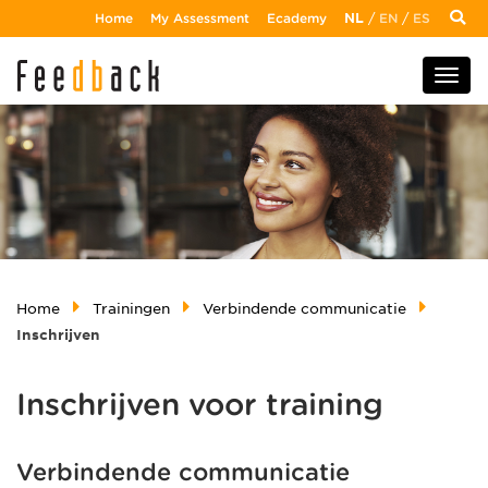
Home
My Assessment
Ecademy
NL
/
EN
/
ES
Home
Trainingen
Verbindende communicatie
Inschrijven
Inschrijven voor training
Verbindende communicatie