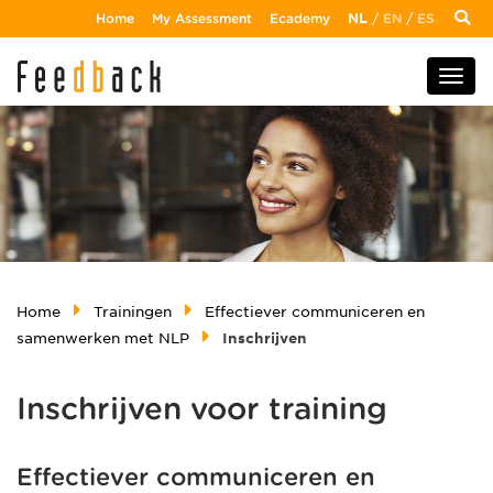
Home
My Assessment
Ecademy
NL
/
EN
/
ES
Home
Trainingen
Effectiever communiceren en
samenwerken met NLP
Inschrijven
Inschrijven voor training
Effectiever communiceren en