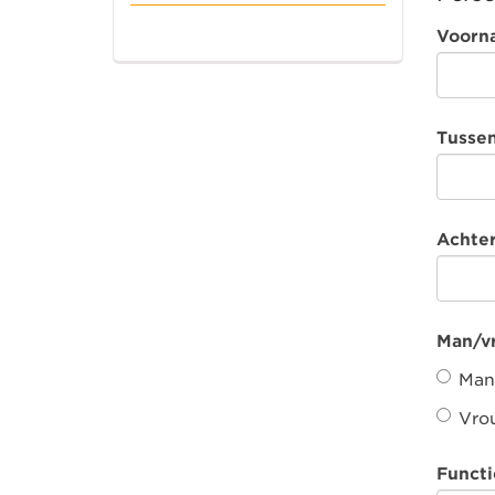
Voor
Tusse
Achte
Man/v
Man
Vro
Funct