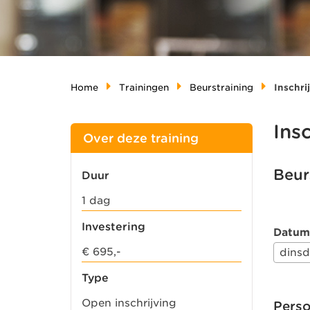
Home
Trainingen
Beurstraining
Inschri
Ins
Over deze training
Beur
Duur
1 dag
Investering
Datum
€ 695,-
dinsd
Type
Open inschrijving
Pers