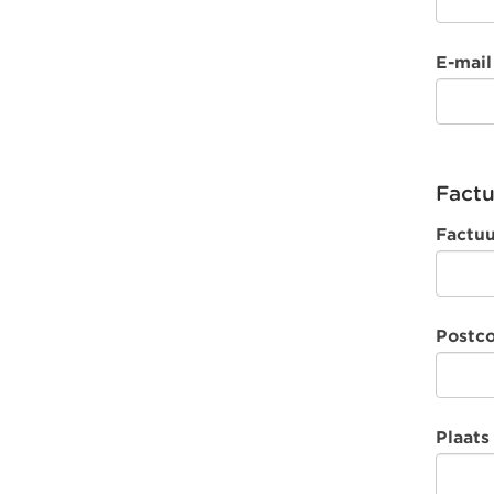
E-mail
Fact
Factu
Postc
Plaat