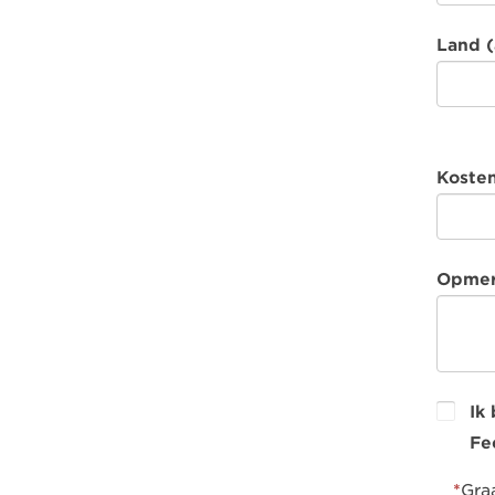
Land (
Kosten
Opmer
Ik
Fe
*
Graa