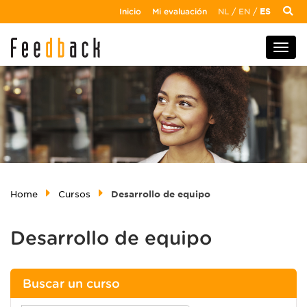
Inicio
Mi evaluación
NL
/
EN
/
ES
Home
Cursos
Desarrollo de equipo
Desarrollo de equipo
Buscar un curso