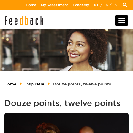
Home
My Assessment
Ecademy
NL
/
EN
/
ES
Home
Inspiratie
Douze points, twelve points
Douze points, twelve points