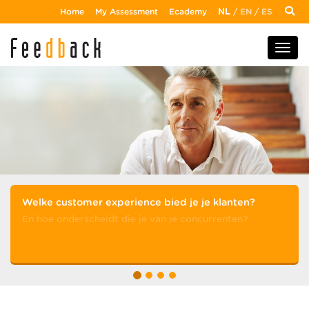
Home
My Assessment
Ecademy
NL
/
EN
/
ES
Welke customer experience bied je je klanten?
En hoe onderscheidt die je van je concurrenten?