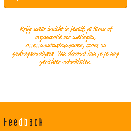
Krijg meer inzicht in jezelf, je team of
organisatie via metingen,
assessmentinstrumenten, scans en
gedragsanalyses. Van daaruit kun je je nog
gerichter ontwikkelen.