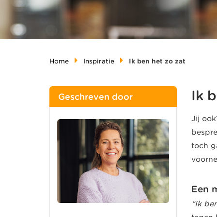
Home
Inspiratie
Ik ben het zo zat
Ik 
Geschreven door
Jij ook
bespre
toch g
voorne
Een m
“Ik be