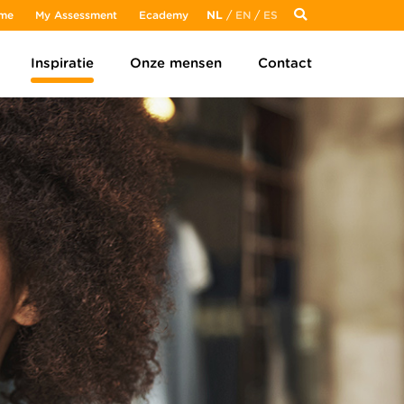
me
My Assessment
Ecademy
NL
/
EN
/
ES
Inspiratie
Onze mensen
Contact