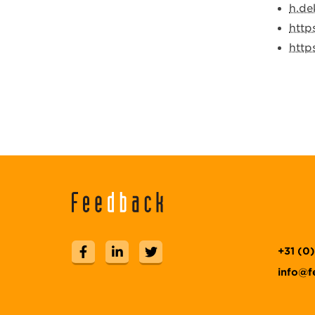
h.de
http
http
+31 (0
info@f