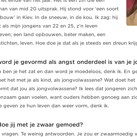
et einde van het jaar. Het is een zin die een
an van mid 20 uitsprak. Hij stond voor ‘een soort
bouw’ in Kiev. In de sneeuw, in de kou. Ik zag: hij
t als mijn jongens van 22 en 25, z’n leven
ven; een land opbouwen, beter maken, een
tichten, leven. Hoe doe je dat als je steeds een dreun krij
ord je gevormd als angst onderdeel is van je j
n ben je het zat en dan word je moedeloos, denk ik. En gee
et het met je als kind, als jongvolwassene? Wat doet het m
rmt dat jou als jongvolwassene? Ik lees dat jongeren zich 
enzaam gaan voelen, want ouders hebben genoeg aan zi
e geven ze hun leven dan weer vorm, denk ik.
oe jij met je zwaar gemoed?
l vragen. Te weinig antwoorden. Je zou er zwaarmoedig v