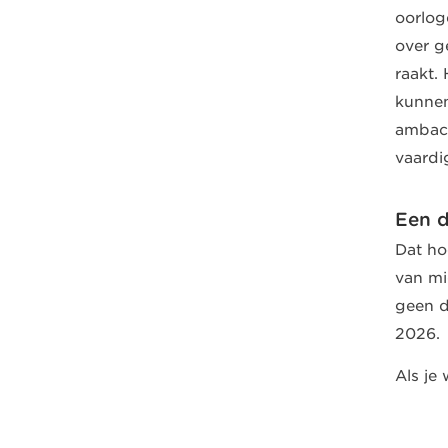
oorlog
over g
raakt.
kunnen
ambach
vaardi
Een d
Dat ho
van mi
geen dr
2026.
Als je 