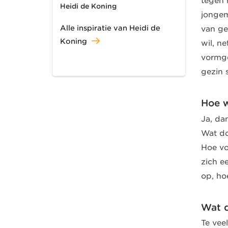
tegen h
Heidi de Koning
jongem
Alle inspiratie van Heidi de
van ge
Koning
wil, ne
vormge
gezin s
Hoe w
Ja, da
Wat do
Hoe vo
zich e
op, ho
Wat d
Te vee