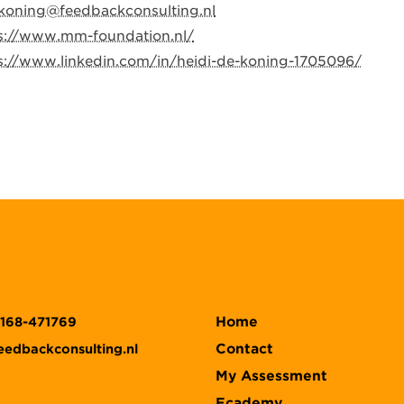
koning@feedbackconsulting.nl
s://www.mm-foundation.nl/
s://www.linkedin.com/in/heidi-de-koning-1705096/
Home
)168-471769
Contact
eedbackconsulting.nl
My Assessment
Ecademy