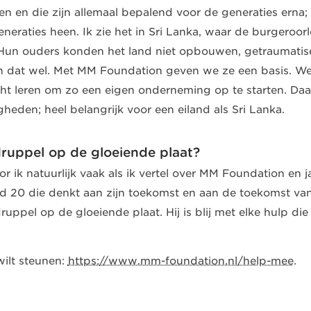
en en die zijn allemaal bepalend voor de generaties erna
eneraties heen. Ik zie het in Sri Lanka, waar de burgeroo
 Hun ouders konden het land niet opbouwen, getraumatise
 dat wel. Met MM Foundation geven we ze een basis. We 
t leren om zo een eigen onderneming op te starten. Daarn
gheden; heel belangrijk voor een eiland als Sri Lanka.
ruppel op de gloeiende plaat?
or ik natuurlijk vaak als ik vertel over MM Foundation en 
d 20 die denkt aan zijn toekomst en aan de toekomst van 
uppel op de gloeiende plaat. Hij is blij met elke hulp die
wilt steunen:
https://www.mm-foundation.nl/help-mee
.