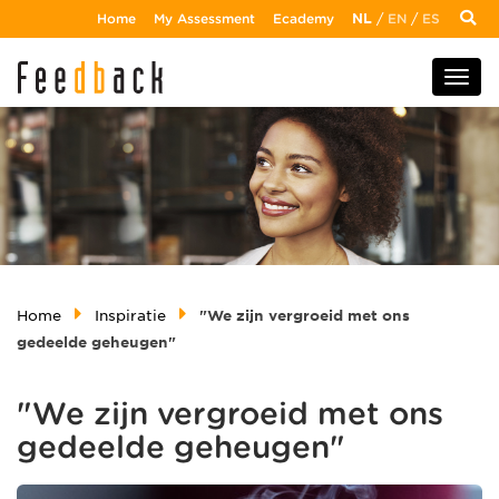
Home
My Assessment
Ecademy
NL
/
EN
/
ES
Home
Inspiratie
"We zijn vergroeid met ons
gedeelde geheugen"
"We zijn vergroeid met ons
gedeelde geheugen"