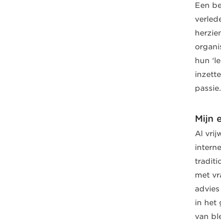
Een be
verled
herzie
organi
hun ‘l
inzett
passie.
Mijn 
Al vri
interne
tradit
met vr
advie
in het
van bl