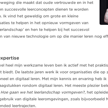
weging die maakt dat oude vertrouwde en in het
en succesvolle leerconcepten dienen te worden
n. Ik vind het geweldig om grote en kleine
saties te helpen in het opnieuw vormgeven van
eerlandschap’ en hen te helpen bij het succesvol
en van nieuwe technologie om op die manier leren nog effec
expertise
jwel heel mijn werkzame leven ben ik actief met het prakt
t biedt. De laatste jaren werk ik voor organisaties die op 
ioneel en digitaal leren. Met mijn kennis en ervaring heb i
aagstukken rondom digitaal leren. Het meeste plezier bele
s
Hoe gaan we het leerlandschap vormgeven?
, het opleid
 gebruik van digitale leeromgevingen, zoals bijvoorbeeld 
ended leertrajecten.