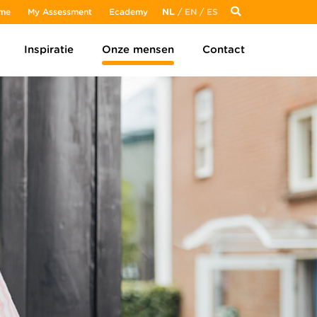
me
My Assessment
Ecademy
NL
/
EN
/
ES
Inspiratie
Onze mensen
Contact