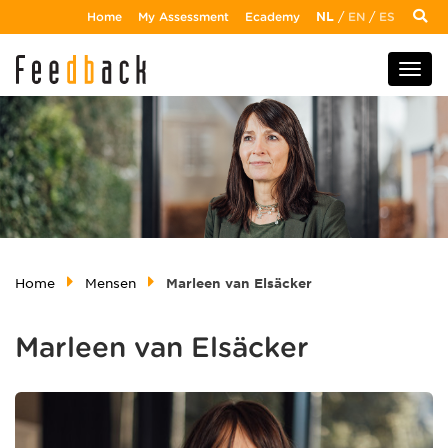
Home
My Assessment
Ecademy
NL
/
EN
/
ES
Home
Mensen
Marleen van Elsäcker
Marleen van Elsäcker