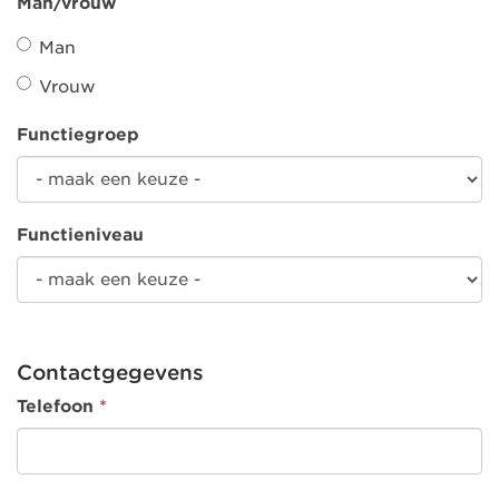
Man/vrouw
Man
Vrouw
Functiegroep
Functieniveau
Contactgegevens
Telefoon
*