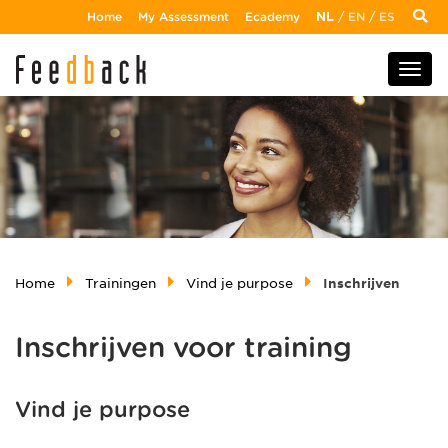
Home
My Assessment
Ecademy
NL
/
EN
/
ES
Home
Trainingen
Vind je purpose
Inschrijven
Inschrijven voor training
Vind je purpose