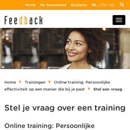
Home
My Assessment
Ecademy
NL
/
EN
/
ES
Home
Trainingen
Online training: Persoonlijke
effectiviteit op een manier die bij je past
Stel een vraag
Stel je vraag over een training
Online training: Persoonlijke