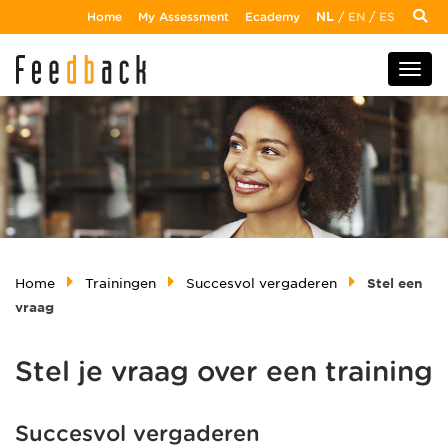
Home
My Assessment
Ecademy
NL
/
EN
/
ES
Home
Trainingen
Succesvol vergaderen
Stel een
vraag
Stel je vraag over een training
Succesvol vergaderen