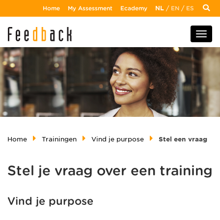
Home
My Assessment
Ecademy
NL
/
EN
/
ES
Home
Trainingen
Vind je purpose
Stel een vraag
Stel je vraag over een training
Vind je purpose