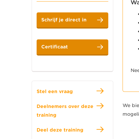
Wa
Schrijf je direct in
Certificaat
Nee
Stel een vraag
We bie
Deelnemers over deze
mogeli
training
Deel deze training