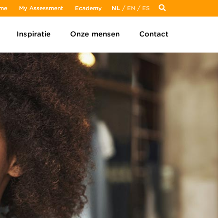
me
My Assessment
Ecademy
NL
/
EN
/
ES
Inspiratie
Onze mensen
Contact