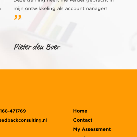
n
mijn ontwikkeling als accountmanager!
Pieter den Boer
Home
)168-471769
Contact
eedbackconsulting.nl
My Assessment