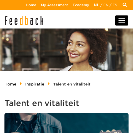
Home
My Assessment
Ecademy
NL
/
EN
/
ES
Home
Inspiratie
Talent en vitaliteit
Talent en vitaliteit