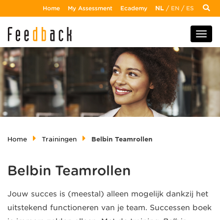
Home
My Assessment
Ecademy
NL
/
EN
/
ES
Home
Trainingen
Belbin Teamrollen
Belbin Teamrollen
Jouw succes is (meestal) alleen mogelijk dankzij het
uitstekend functioneren van je team. Successen boek