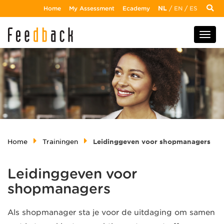
Home
My Assessment
Ecademy
NL
/
EN
/
ES
Home
Trainingen
Leidinggeven voor shopmanagers
Leidinggeven voor
shopmanagers
Als shopmanager sta je voor de uitdaging om samen