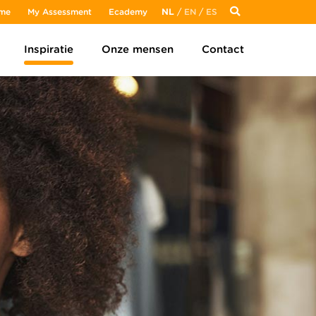
me
My Assessment
Ecademy
NL
/
EN
/
ES
Inspiratie
Onze mensen
Contact