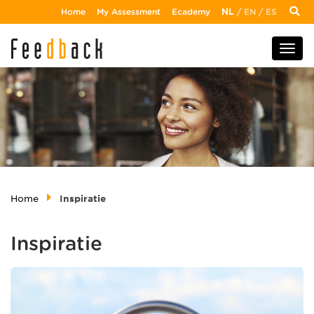
Home
My Assessment
Ecademy
NL
/
EN
/
ES
Home
Inspiratie
Inspiratie