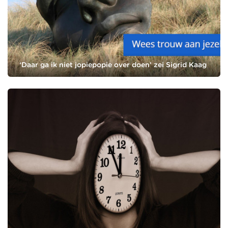
‘Daar ga ik niet jopiepopie over doen’ zei Sigrid Kaag