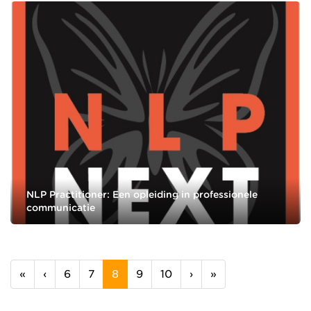
NLP Practitioner: Een opleiding in professionele
communicatie
(current)
«
‹
6
7
8
9
10
›
»