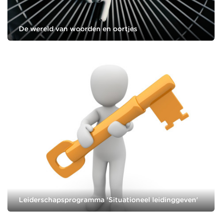
De wereld van woorden en oortjes
Leiderschapsprogramma 'Situationeel leidinggeven'