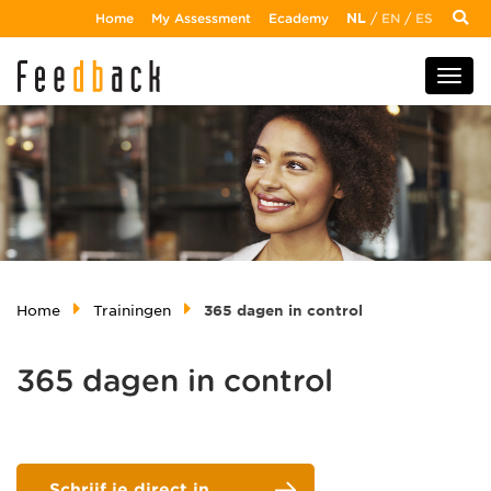
Home
My Assessment
Ecademy
NL
/
EN
/
ES
Home
Trainingen
365 dagen in control
365 dagen in control
Schrijf je direct in