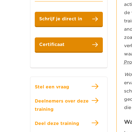
act
de 
Schrijf je direct in
tra
and
zoa
Certificaat
ver
waa
Pr
Wow
erv
Stel een vraag
sch
ged
Deelnemers over deze
die
training
Wa
Deel deze training