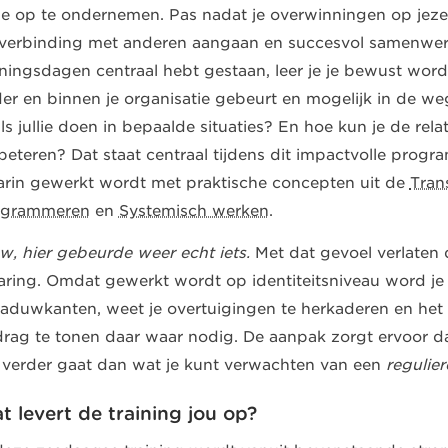
ie op te ondernemen. Pas nadat je overwinningen op jezel
verbinding met anderen aangaan en succesvol samenwerke
iningsdagen centraal hebt gestaan, leer je je bewust word
er en binnen je organisatie gebeurt en mogelijk in de we
ls jullie doen in bepaalde situaties? En hoe kun je de rela
beteren? Dat staat centraal tijdens dit impactvolle prog
rin gewerkt wordt met praktische concepten uit de
Tran
ogrammeren
en
Systemisch werken
.
, hier gebeurde weer echt iets.
Met dat gevoel verlaten 
aring. Omdat gewerkt wordt op identiteitsniveau word je g
aduwkanten, weet je overtuigingen te herkaderen en het 
rag te tonen daar waar nodig. De aanpak zorgt ervoor d
 verder gaat dan wat je kunt verwachten van een
regulie
t levert de training jou op?