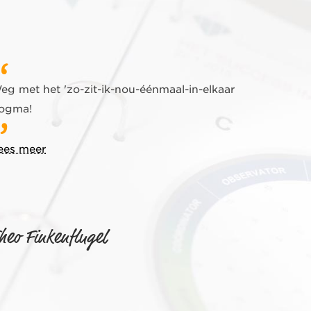
eg met het 'zo-zit-ik-nou-éénmaal-in-elkaar
ogma!
ees meer
heo Finkenflugel