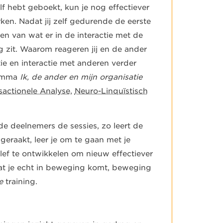
f hebt geboekt, kun je nog effectiever
n. Nadat jij zelf gedurende de eerste
en van wat er in de interactie met de
g zit. Waarom reageren jij en de ander
tie en interactie met anderen verder
ramma
Ik, de ander en mijn organisatie
sactionele Analyse
,
Neuro-Linquïstisch
de deelnemers de sessies, zo leert de
eraakt, leer je om te gaan met je
lef te ontwikkelen om nieuw effectiever
at je echt in beweging komt, beweging
re
training.