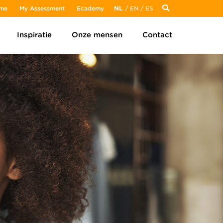
me
My Assessment
Ecademy
NL
/
EN
/
ES
Inspiratie
Onze mensen
Contact