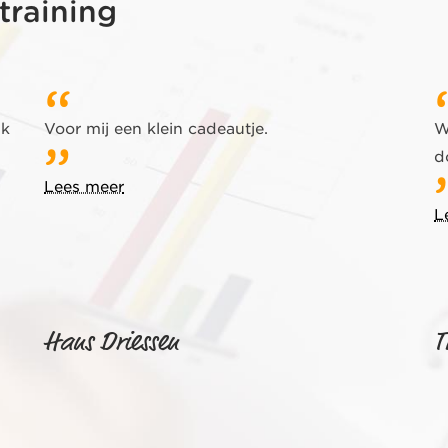
training
ik
Voor mij een klein cadeautje.
W
d
Lees meer
L
Hans Driessen
T