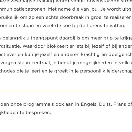
deze zesdaagse training wordt vanuit bovenstaande stro
municatiepatronen. Met name die van jou. Je wordt uit
ruikelijk om zo een echte doorbraak in groei te realiseren
oenen te staan en weet de koe bij de horens te vatten.
 belangrijk uitgangspunt daarbij is om meer grip te krijg
ksituatie. Waardoor blokkeert er iets bij jezelf of bij and
ectiever en kun je jezelf en anderen krachtig en doelgeric
rvragen staan centraal, je benut je mogelijkheden in voll
hodes die je leert en je groeit in je persoonlijk leiderscha
den onze programma's ook aan in Engels, Duits, Frans 
jkheden te bespreken.