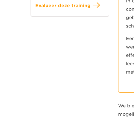
In 
Evalueer deze training
com
geb
sch
Een
wer
eff
lee
met
We bie
mogeli