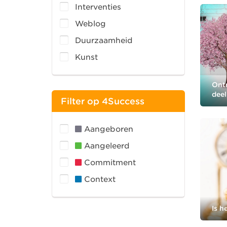
Interventies
Weblog
Duurzaamheid
Kunst
Ontm
deel
Filter op 4Success
Aangeboren
Aangeleerd
Commitment
Context
Is h