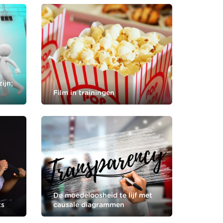
ijn;
Film in trainingen
De moedeloosheid te lijf met
ts
causale diagrammen