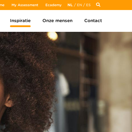
me
My Assessment
Ecademy
NL
/
EN
/
ES
Inspiratie
Onze mensen
Contact