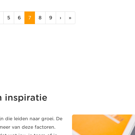
(current)
5
6
7
8
9
›
»
inspiratie
jn die leiden naar groei. De
 meer van deze factoren.