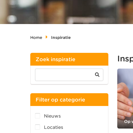
Home
Inspiratie
Insp
Zoek inspiratie
Filter op categorie
Nieuws
Op w
Locaties