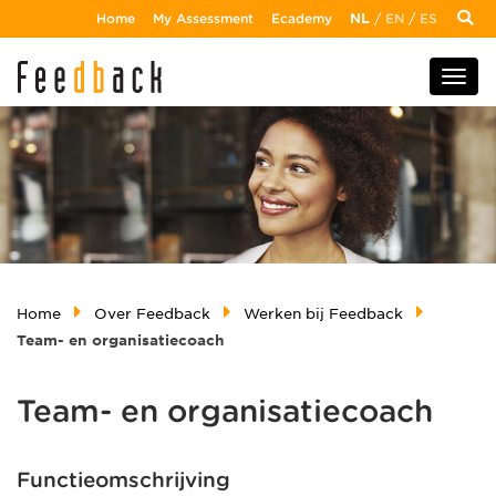
Home
My Assessment
Ecademy
NL
/
EN
/
ES
Home
Over Feedback
Werken bij Feedback
Team- en organisatiecoach
Team- en organisatiecoach
Functieomschrijving