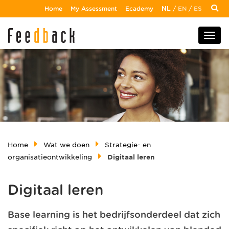
Home
My Assessment
Ecademy
NL
/
EN
/
ES
Home
Wat we doen
Strategie- en
organisatieontwikkeling
Digitaal leren
Digitaal leren
Base learning is het bedrijfsonderdeel dat zich