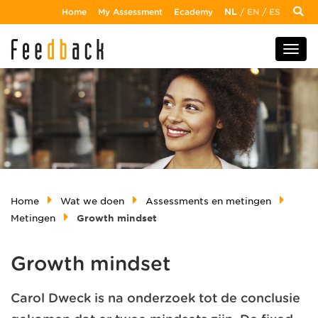
Home
My Assessment
Ecademy
NL
/
EN
/
ES
Home
Wat we doen
Assessments en metingen
Metingen
Growth mindset
Growth mindset
Carol Dweck is na onderzoek tot de conclusie