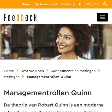
Home
My Assessment
Ecademy
NL
/
EN
/
ES
Home
Wat we doen
Assessments en metingen
Metingen
Managementrollen Quinn
Managementrollen Quinn
De theorie van Robert Quinn is een moderne