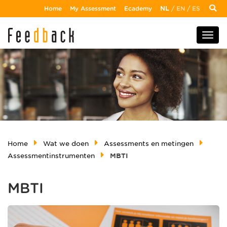
Home
My Assessment
Ecademy
NL
/
EN
/
ES
Home
Wat we doen
Assessments en metingen
Assessmentinstrumenten
MBTI
MBTI