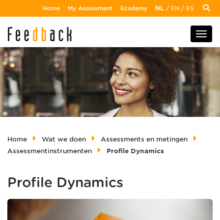
Home
My Assessment
Ecademy
NL
/
EN
/
ES
Home
Wat we doen
Assessments en metingen
Assessmentinstrumenten
Profile Dynamics
Profile Dynamics