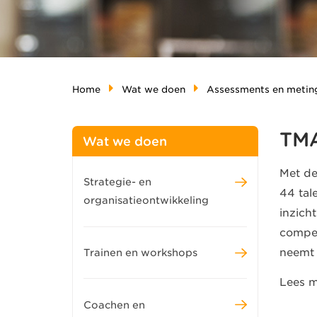
Home
Wat we doen
Assessments en metin
TM
Wat we doen
Met de
Strategie- en
44 tale
organisatieontwikkeling
inzich
compet
neemt 
Trainen en workshops
Lees m
Coachen en