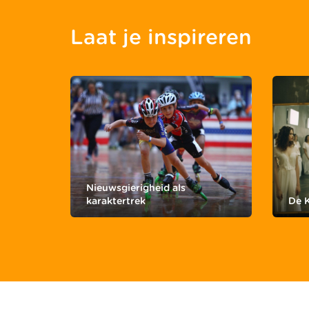
Laat je inspireren
Nieuwsgierigheid als
karaktertrek
De 