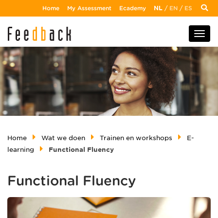
Home
My Assessment
Ecademy
NL
/
EN
/
ES
Home
Wat we doen
Trainen en workshops
E-
learning
Functional Fluency
Functional Fluency